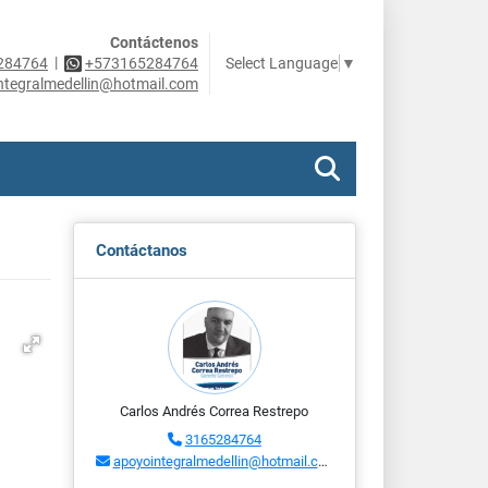
Contáctenos
|
Select Language
▼
284764
+573165284764
ntegralmedellin@hotmail.com
Contáctanos
Carlos Andrés Correa Restrepo
3165284764
apoyointegralmedellin@hotmail.com