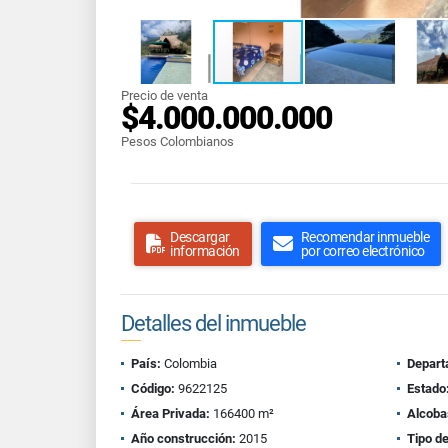
Precio de venta
$4.000.000.000
Pesos Colombianos
Descargar
Recomendar inmueble
información
por correo electrónico
Detalles del inmueble
País:
Colombia
Depart
Código:
9622125
Estado
Área Privada:
166400 m²
Alcoba
Año construcción:
2015
Tipo d