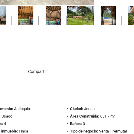
Compartir
amento:
Antioquia
Ciudad:
Jerico
:
Usado
Área Construida:
651.7 m²
s:
4
Baños:
3
e inmueble:
Finca
Tipo de negocio:
Venta | Permutar