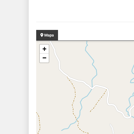
Mapa
+
−