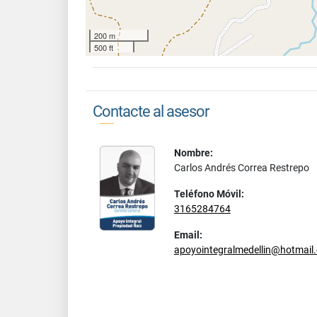
200 m
500 ft
Contacte al asesor
Nombre:
Carlos Andrés Correa Restrepo
Teléfono Móvil:
3165284764
Email:
apoyointegralmedellin@hotmail