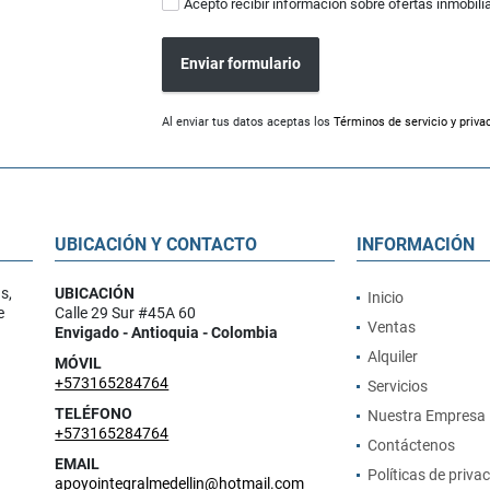
Acepto recibir información sobre ofertas inmobili
Enviar formulario
Al enviar tus datos aceptas los
Términos de servicio y priva
UBICACIÓN Y CONTACTO
INFORMACIÓN
s,
UBICACIÓN
Inicio
e
Calle 29 Sur #45A 60
Ventas
Envigado - Antioquia - Colombia
Alquiler
MÓVIL
+573165284764
Servicios
TELÉFONO
Nuestra Empresa
+573165284764
Contáctenos
EMAIL
Políticas de priva
apoyointegralmedellin@hotmail.com