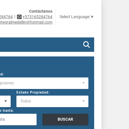
Contáctenos
|
Select Language
▼
284764
+573165284764
ntegralmedellin@hotmail.com
ad:
Opciones
Estado Propiedad:
Todos
o hasta:
BUSCAR