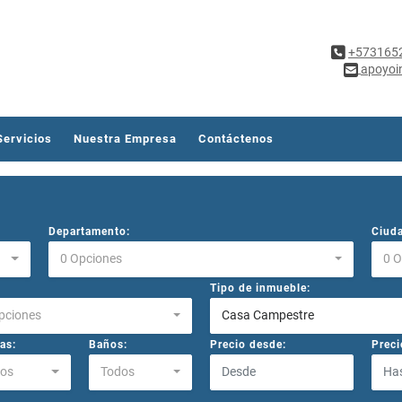
+573165
apoyoi
Servicios
Nuestra Empresa
Contáctenos
Departamento:
Ciud
0 Opciones
0 
Tipo de inmueble:
pciones
Casa Campestre
as:
Baños:
Precio desde:
Preci
os
Todos