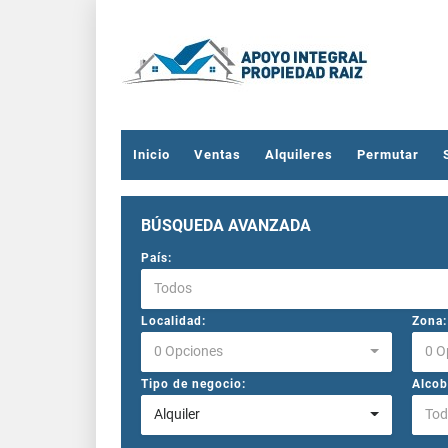
Inicio
Ventas
Alquileres
Permutar
BÚSQUEDA AVANZADA
País:
Todos
Localidad:
Zona:
0 Opciones
0 O
Tipo de negocio:
Alcob
Alquiler
Tod