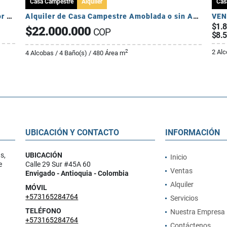
Casa Campestre
Alquiler
Cas
Venta y/o Alquiler de Casa Campestre Sector San Lucas
Alquiler de Casa Campestre Amoblada o sin Amoblar Alto de las Palmas
$1.
$22.000.000
COP
$8.
2 Alc
2
4 Alcobas / 4 Baño(s) / 480 Área m
UBICACIÓN Y CONTACTO
INFORMACIÓN
s,
UBICACIÓN
Inicio
e
Calle 29 Sur #45A 60
Ventas
Envigado - Antioquia - Colombia
Alquiler
MÓVIL
+573165284764
Servicios
TELÉFONO
Nuestra Empresa
+573165284764
Contáctenos