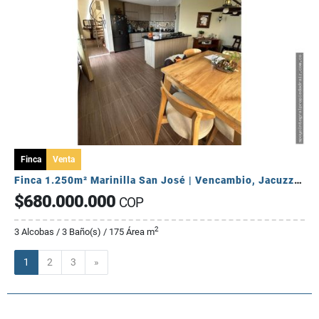
Finca
Venta
Finca 1.250m² Marinilla San José | Vencambio, Jacuzzi y Quiosco 🏞️✨
$680.000.000
COP
2
3 Alcobas / 3 Baño(s) / 175 Área m
Siguiente
1
2
3
»