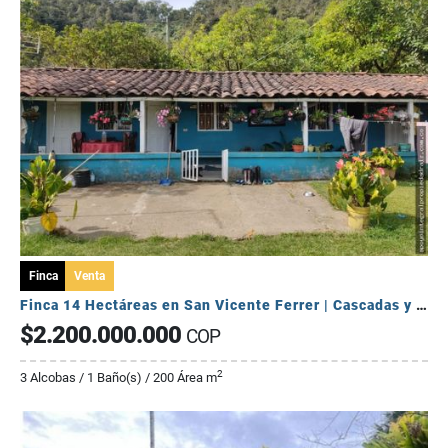
Finca
Venta
Finca 14 Hectáreas en San Vicente Ferrer | Cascadas y Aguacates 🏞️🥑
$2.200.000.000
COP
2
3 Alcobas / 1 Baño(s) / 200 Área m