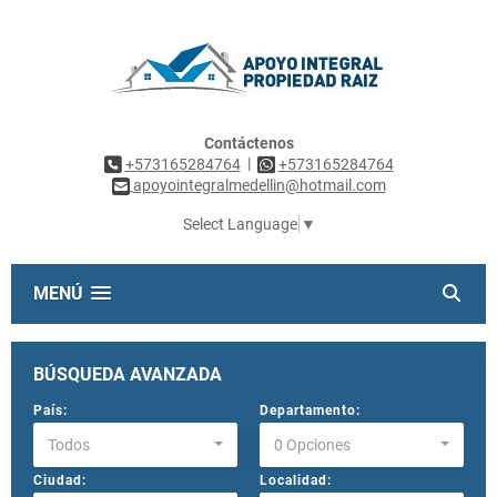
Contáctenos
|
+573165284764
+573165284764
apoyointegralmedellin@hotmail.com
Select Language
▼
MENÚ
BÚSQUEDA AVANZADA
País:
Departamento:
Todos
0 Opciones
Ciudad:
Localidad: