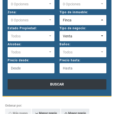
0 Opciones
0 Opciones
Zona:
Tipo de inmueble:
0 Opciones
Finca
Estado Propiedad:
Tipo de negocio:
Todos
Venta
Alcobas:
Baños:
Todos
Todos
Precio desde:
Precio hasta:
BUSCAR
Ordenar por:
Más nuevo
Menor precio
Mayor precio