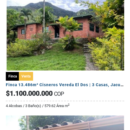
Finca
Venta
Finca 13.486m² Cisneros Vereda El Dos | 3 Casas, Jacuzzi y BBQ 🏞️
$1.100.000.000
COP
2
4 Alcobas / 3 Baño(s) / 579.62 Área m