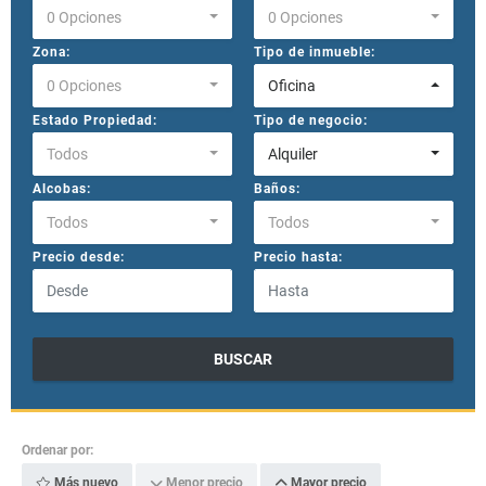
0 Opciones
0 Opciones
Zona:
Tipo de inmueble:
0 Opciones
Oficina
Estado Propiedad:
Tipo de negocio:
Todos
Alquiler
Alcobas:
Baños:
Todos
Todos
Precio desde:
Precio hasta:
BUSCAR
Ordenar por:
Más nuevo
Menor precio
Mayor precio