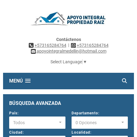
Contáctenos
|
+573165284764
+573165284764
apoyointegralmedellin@hotmail.com
Select Language
▼
MENÚ
BÚSQUEDA AVANZADA
País:
Departamento:
Todos
0 Opciones
Ciudad:
Localidad: